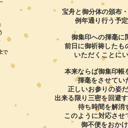
に
宝舟と御分体の頒布
例年通り行う予
が
う
御集印への揮毫に
た
前日に
御祈祷したも
上で
いただくことに
本来ならば御集印帳
揮毫をさせてい
正しいお参りの姿
出来る限り三密を回避
待ち時間を解消
このように対応させ
御不便をおか