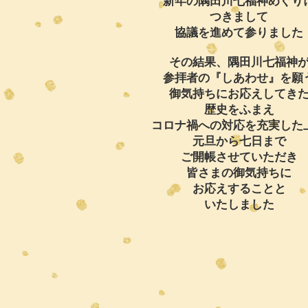
新年の隅田川七福神めぐり
つきまして
協議を進めて参りました
その結果、隅田川七福神
参拝者の『しあわせ』を願
御気持ちに
お応えしてき
歴史をふまえ
コロナ禍への対応を充実した
元旦から七日まで
ご開帳させていただき
皆さまの御気持ちに
お応えすることと
いたしました