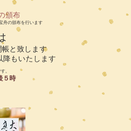
の頒布
宝舟の頒布を行います
は
開帳と致します
以降もいたします
です。
後５時