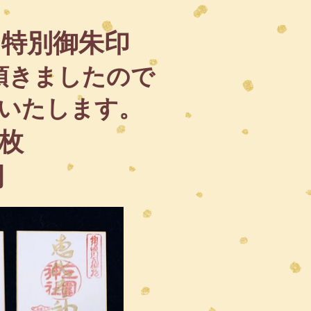
 特別御朱印
頂きましたので
いたします。
0枚
円