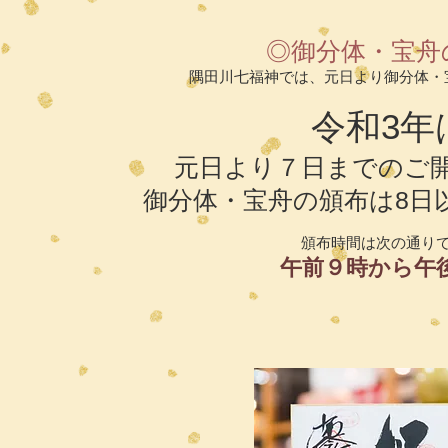
◎御分体・宝舟
隅田川七福神では、元日より御分体・
令和3年
元日より７日までのご
御分体・宝舟の頒布は8日
頒布時間は次の通り
午前９時から午