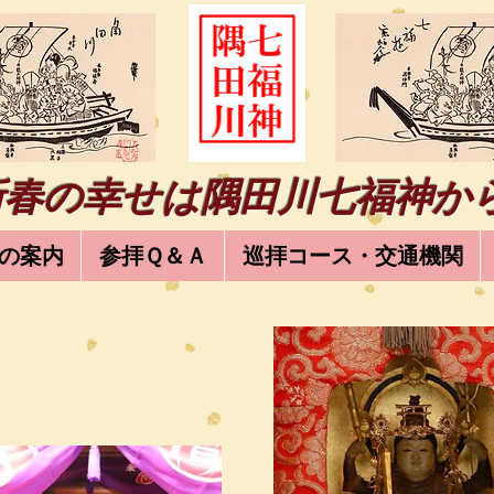
新春の幸せは隅田川七福神か
の案内
参拝Ｑ＆Ａ
巡拝コース・交通機関