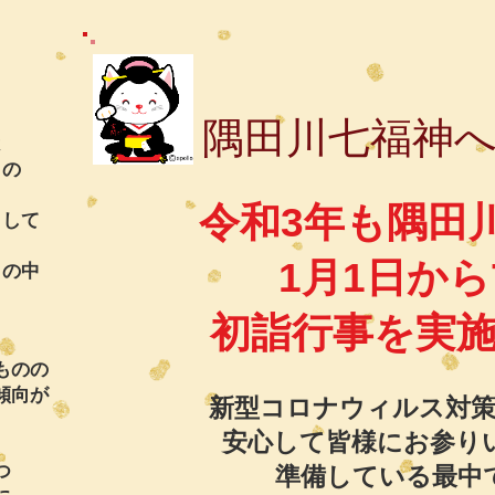
隅田川七福神
は
』の
令和3年も隅田
まして
1月1日から
』の中
初詣行事を実
ものの
傾向が
新型コロナウィルス対
安心して皆様にお参り
つ
準備している最中