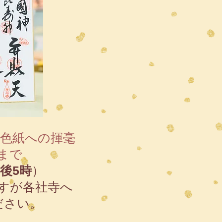
・色紙への揮毫
まで
後5時
）
ますが各社寺へ
ださい。