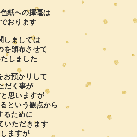
・色紙への揮毫は
定でおります
関しましては
のを
頒布させて
いたしました
をお預かりして
ただく事が
だと思いますが
するという
観点から
するために
ていただきます
けしますが