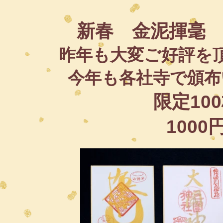
新春 金泥揮毫
昨年も大変ご好評を
今年も各社寺で頒布
​限定10
​1000