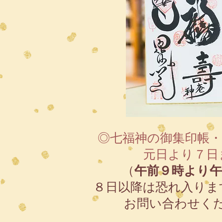
◎七福神の御集印帳
元日より７日
（
午前９時より午
​８日以降は恐れ入り
お問い合わせく